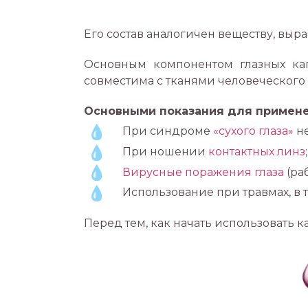
Его состав аналогичен веществу, вы
Основным компонентом глазных к
совместима с тканями человеческого
Основными показания для примен
При синдроме
«сухого глаза»
не
При ношении
контактных линз
;
Вирусные поражения глаза
(ра
Использование при травмах, в
Перед тем, как начать использовать 