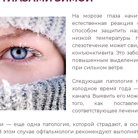
На морозе глаза начи
естественная реакция 
способом защитить на
низкой температуры. 
слезотечение может сви
конъюнктивита. Это заб
повышенным выделением
при сильном ветре.
Следующая патология г
холодное время года —
канала. Выявить его мож
того, как поставл
соответствующее лечени
и — еще одна патология, которой страдают, в ос
 В этом случае офтальмологи рекомендуют выполня