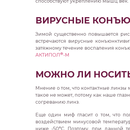
способствуют укреплению мышц век.
ВИРУСНЫЕ КОНЪ
Зимой существенно повышается риск
встречаются вирусные конъюнктивит
затяжному течение воспаления конъ
®
АКТИПОЛ
-М
МОЖНО ЛИ НОСИТ
Мнение о том, что контактные линзы 
такое не может, потому как наше гла
согреванию линз.
Еще один миф гласит о том, что по
воздействием минусовой температуры
ниже -50°С. Поэтому, при данной т