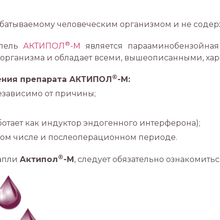
рабатываемому человеческим организмом и не содер
®
апель
АКТИПОЛ
-М
является парааминобензойная 
 организма и обладает всеми, вышеописанными, ха
®
ения препарата АКТИПОЛ
-М:
зависимо от причины;
ботает как индуктор эндогенного интерферона);
 том числе и послеоперационном периоде.
®
капли
Актипол
-М
, следует обязательно ознакомитьс