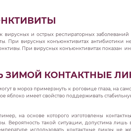
ЮНКТИВИТЫ
 вирусных и острых респираторных заболеваний (
ы. При вирусных конъюнктивитах антибиотики не 
юнктивы. При вирусных конъюнктивитах показан и
Ь ЗИМОЙ КОНТАКТНЫЕ ЛИ
могут в мороз примерзнуть к роговице глаза, на са
зное яблоко имеет свойство поддерживать стабильную
лимер, на основе которого изготовлены контактн
. Вероятность такой ситуации, допустима лишь в
емпературе использовать контактные линзы не же